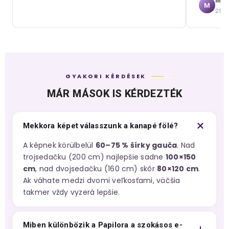
Mári
M
21. 
GYAKORI KÉRDÉSEK
MÁR MÁSOK IS KÉRDEZTÉK
Mekkora képet válasszunk a kanapé fölé?
A képnek körülbelül
60–75 % šírky gauča
. Nad
trojsedačku (200 cm) najlepšie sadne
100×150
cm
, nad dvojsedačku (160 cm) skôr
80×120 cm
.
Ak váhate medzi dvomi veľkosťami, väčšia
takmer vždy vyzerá lepšie.
Miben különbözik a Papilora a szokásos e-