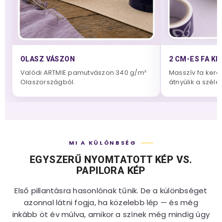
OLASZ VÁSZON
2 CM-ES FA K
Valódi ARTMIE pamutvászon 340 g/m²
Masszív fa keret
Olaszországból.
átnyúlik a széle
MI A KÜLÖNBSÉG
EGYSZERŰ NYOMTATOTT KÉP VS.
PAPILORA KÉP
Első pillantásra hasonlónak tűnik. De a különbséget
azonnal látni fogja, ha közelebb lép — és még
inkább öt év múlva, amikor a színek még mindig úgy