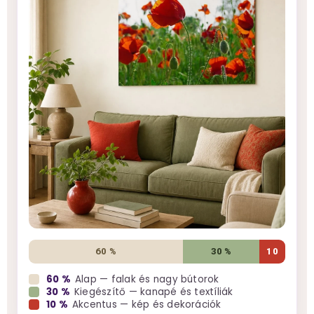
60 %
30 %
10
60 %
Alap — falak és nagy bútorok
30 %
Kiegészítő — kanapé és textíliák
10 %
Akcentus — kép és dekorációk