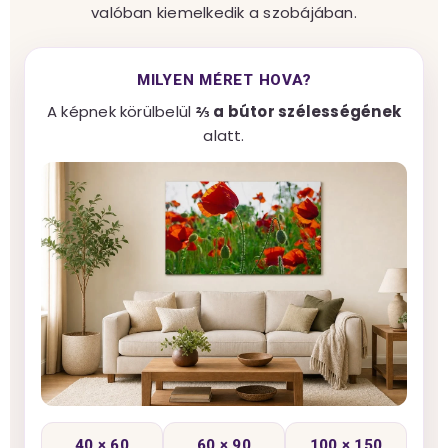
valóban kiemelkedik a szobájában.
MILYEN MÉRET HOVA?
A képnek körülbelül
⅔ a bútor szélességének
alatt.
40 × 60
60 × 90
100 × 150