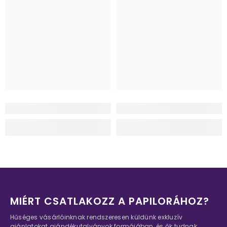
MIÉRT CSATLAKOZZ A PAPILORÁHOZ?
Hűséges vásárlóinknak rendszeresen küldünk exkluzív
ajánlatokat ajándékutalványok formájában, és ők tudnak