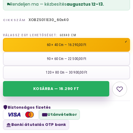
Rendeljen ma — kézbesítés
augusztus 12–13.
XOBZS011E30_60x40
CIKKSZÁM
VÁLASSZ EGY LEHETŐSÉGET:
60X40 CM
60 × 40 Cm — 16 290,00 Ft
90 × 60 Cm — 22 500,00 Ft
120 × 80 Cm — 30 900,00 Ft
KOSÁRBA — 16.290 FT
Biztonságos fizetés
VISA
Utánvételkor
Banki átutalás OTP bank