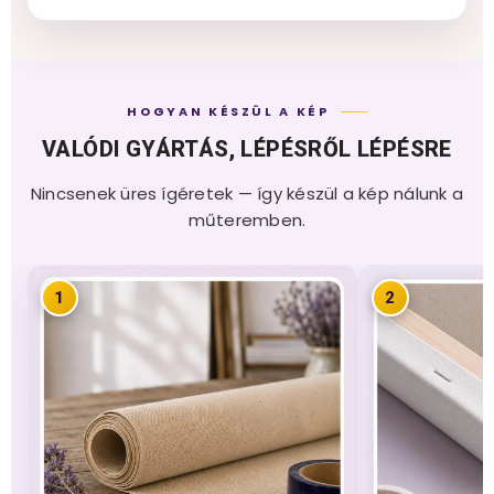
HOGYAN KÉSZÜL A KÉP
VALÓDI GYÁRTÁS, LÉPÉSRŐL LÉPÉSRE
Nincsenek üres ígéretek — így készül a kép nálunk a
műteremben.
1
2