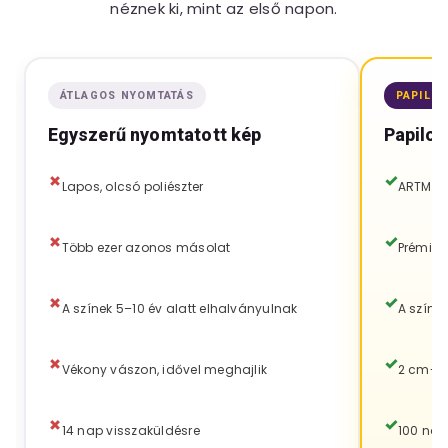
néznek ki, mint az első napon.
ÁTLAGOS NYOMTATÁS
PAPILO
Egyszerű nyomtatott kép
Papilor
Lapos, olcsó poliészter
ARTMIE 
Több ezer azonos másolat
Prémiu
A színek 5–10 év alatt elhalványulnak
A színe
Vékony vászon, idővel meghajlik
2 cm-es
14 nap visszaküldésre
100 nap