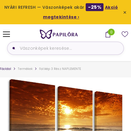
-25%
NYÁRI REFRESH — Vászonképek akár
Akció
×
megtekintése ›
UGRÁS A TARTALOMHOZ
0
0
termék
Főoldal
Termékek
Falikép 3 Rész NAPLEMENTE