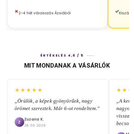
2–4 hét várakozás Ázsiából
Kiszáll
ÉRTÉKELÉS 4,6 / 5
MIT MONDANAK A VÁSÁRLÓK
★★★★★
★★★
„Örülök, a képek gyönyörűek, nagy
„A kere
örömet szereztek. Már 6-ot rendeltem."
nagyon 
visszai
Zuzana K.
Z
becsoma
28. 03. 2026