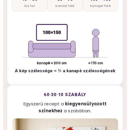
kis fal
komód fölé
kanapé fölé
100×150
kanapé ≈ 200 cm
≈ 170 cm
A kép szélessége ≈ ⅔ a kanapé szélességének
60·30·10 SZABÁLY
Egyszerű recept a
kiegyensúlyozott
színekhez
a szobában.