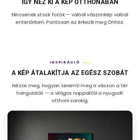
ÍGY NÉZ KI A KÉP OTTHONÁBAN
Nincsenek stock fotók — valódi vászonkép valódi
enteriőrben. Pontosan ez érkezik meg Önhöz.
INSPIRÁCIÓ
A KÉP ÁTALAKÍTJA AZ EGÉSZ SZOBÁT
Nézze meg, hogyan teremti meg a vászon a tér
hangulatát — a világos nappalitól a nyugodt
otthoni sarokig.