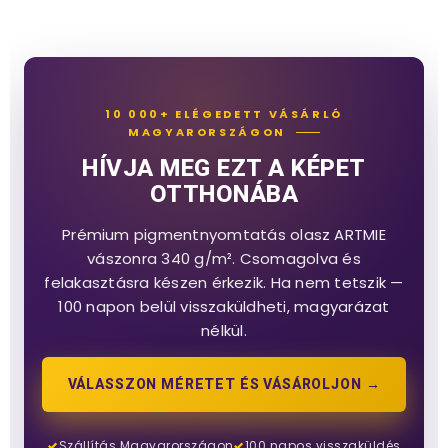
10 000+ ELÉGEDETT VÁSÁRLÓ
MAGYARORSZÁGON
HÍVJA MEG EZT A KÉPET
OTTHONÁBA
Prémium pigmentnyomtatás olasz ARTMIE
vászonra 340 g/m². Csomagolva és
felakasztásra készen érkezik. Ha nem tetszik —
100 napon belül visszaküldheti, magyarázat
nélkül.
VÁLASSZON MÉRETET ÉS VÁSÁROLJON →
Szállítás Magyarországon
100 napos visszaküldés