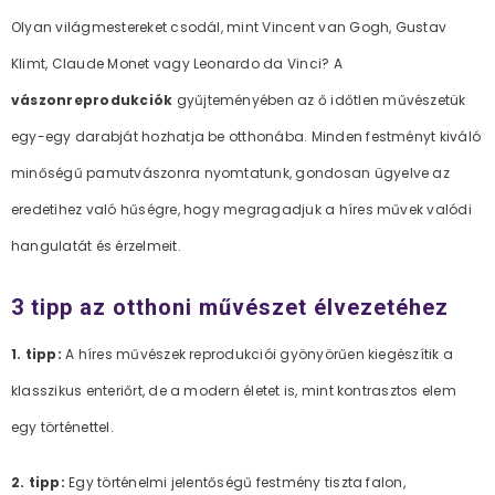
Olyan világmestereket csodál, mint Vincent van Gogh, Gustav
Klimt, Claude Monet vagy Leonardo da Vinci? A
vászonreprodukciók
gyűjteményében az ő időtlen művészetük
egy-egy darabját hozhatja be otthonába. Minden festményt kiváló
minőségű pamutvászonra nyomtatunk, gondosan ügyelve az
eredetihez való hűségre, hogy megragadjuk a híres művek valódi
hangulatát és érzelmeit.
3 tipp az otthoni művészet élvezetéhez
1. tipp:
A híres művészek reprodukciói gyönyörűen kiegészítik a
klasszikus enteriőrt, de a modern életet is, mint kontrasztos elem
egy történettel.
2. tipp:
Egy történelmi jelentőségű festmény tiszta falon,