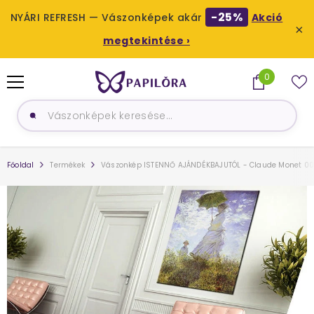
-25%
NYÁRI REFRESH — Vászonképek akár
Akció
×
megtekintése ›
UGRÁS A TARTALOMHOZ
0
0
termék
Főoldal
Termékek
Vászonkép ISTENNŐ AJÁNDÉKBAJUTÓL - Claude Monet 00