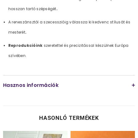
hosszan tartó szépségét
.
A reneszánsztól a szecesszióig válassza ki kedvenc stílusát és
mesterét
.
Reprodukcióink
szeretettel és precizitással készülnek Európa
szívében.
Hasznos információk
HASONLÓ TERMÉKEK