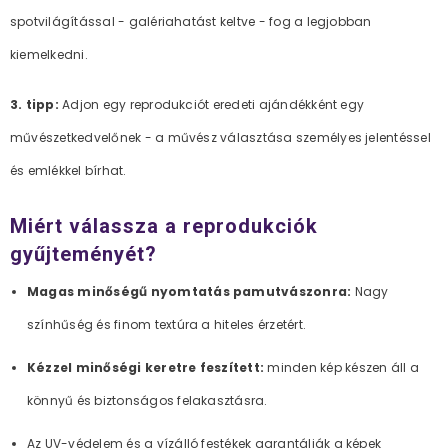
spotvilágítással - galériahatást keltve - fog a legjobban
kiemelkedni.
3. tipp:
Adjon egy reprodukciót eredeti ajándékként egy
művészetkedvelőnek - a művész választása személyes jelentéssel
és emlékkel bírhat.
Miért válassza a reprodukciók
gyűjteményét?
Magas minőségű nyomtatás pamutvászonra:
Nagy
színhűség és finom textúra a hiteles érzetért.
Kézzel minőségi keretre feszített:
minden kép készen áll a
könnyű és biztonságos felakasztásra.
Az UV-védelem és a vízálló festékek garantálják a képek