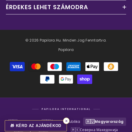
ÉRDEKES LEHET SZÁMODRA
© 2026 Papilora.hu. Minden Jog Fenntartva.
Papilora
Fizetési
módok
PAPILORA INTERNATIONAL
×
🇸🇰
🇨🇿
🇭🇺
Slovensko
Česká republika
Magyarország
🎁 KÉRD AZ AJÁNDÉKOD
🇷🇸
🇷🇴
🇲🇰
Srbija
România
Северна Македонија