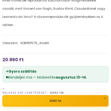
Híres művészek reprodukciói vásznonOlyan világmestereket
csodál, mint Vincent van Gogh, Gustav Klimt, Claude Monet vagy
Leonardo da Vinci? A vászonreprodukciók gyűjteményében az ő
időtlen...
Cikkszám
XOBREP075_60x80
20.990 Ft
Gyors szállítás
Rendeljen ma — kézbesítés
augusztus 13–14.
_
VÁLASSZ EGY LEHETŐSÉGET:
60X80 CM
60x80 Cm