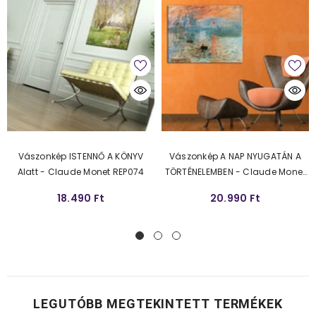
Vászonkép ISTENNŐ A KÖNYV
Vászonkép A NAP NYUGATÁN A
Alatt - Claude Monet REP074
TÖRTÉNELEMBEN - Claude Monet
REP084
18.490 Ft
20.990 Ft
LEGUTÓBB MEGTEKINTETT TERMÉKEK