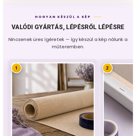
HOGYAN KÉSZÜL A KÉP
VALÓDI GYÁRTÁS, LÉPÉSRŐL LÉPÉSRE
Nincsenek üres ígéretek — így készül a kép nálunk a
műteremben.
1
2