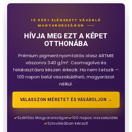
10 000+ ELÉGEDETT VÁSÁRLÓ
MAGYARORSZÁGON
HÍVJA MEG EZT A KÉPET
OTTHONÁBA
Prémium pigmentnyomtatás olasz ARTMIE
vászonra 340 g/m². Csomagolva és
felakasztásra készen érkezik. Ha nem tetszik —
100 napon belül visszaküldheti, magyarázat
nélkül.
VÁLASSZON MÉRETET ÉS VÁSÁROLJON →
Szállítás Magyarországon
100 napos visszaküldés
Szlovákiában készült