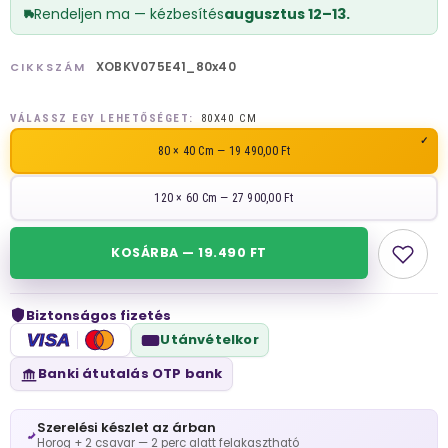
Rendeljen ma — kézbesítés
augusztus 12–13.
XOBKV075E41_80x40
CIKKSZÁM
VÁLASSZ EGY LEHETŐSÉGET:
80X40 CM
80 × 40 Cm — 19 490,00 Ft
120 × 60 Cm — 27 900,00 Ft
KOSÁRBA — 19.490 FT
Biztonságos fizetés
VISA
Utánvételkor
Banki átutalás OTP bank
Szerelési készlet az árban
Horog + 2 csavar — 2 perc alatt felakasztható