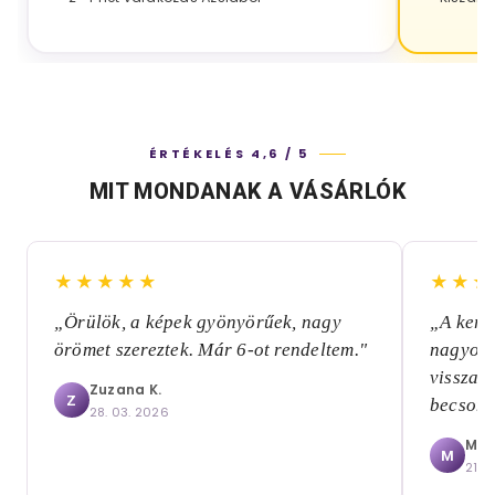
ÉRTÉKELÉS 4,6 / 5
MIT MONDANAK A VÁSÁRLÓK
★★★★★
★★★
„Örülök, a képek gyönyörűek, nagy
„A kere
örömet szereztek. Már 6-ot rendeltem."
nagyon 
visszai
Zuzana K.
Z
becsoma
28. 03. 2026
Mári
M
21. 