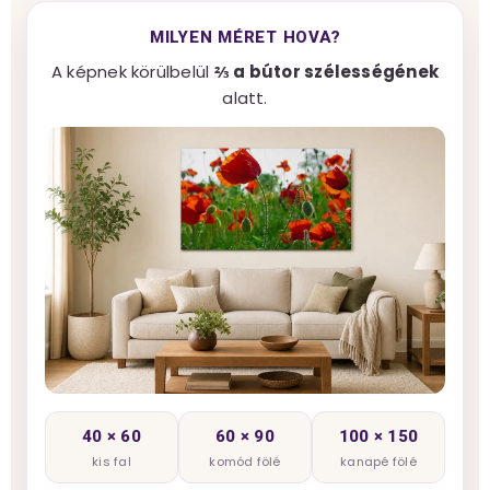
MILYEN MÉRET HOVA?
A képnek körülbelül
⅔ a bútor szélességének
alatt.
40 × 60
60 × 90
100 × 150
kis fal
komód fölé
kanapé fölé