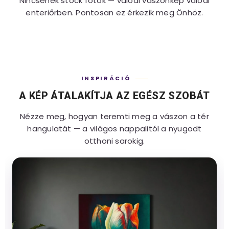
Nincsenek stock fotók — valódi vászonkép valódi
enteriőrben. Pontosan ez érkezik meg Önhöz.
INSPIRÁCIÓ
A KÉP ÁTALAKÍTJA AZ EGÉSZ SZOBÁT
Nézze meg, hogyan teremti meg a vászon a tér
hangulatát — a világos nappalitól a nyugodt
otthoni sarokig.