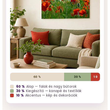
60 %
30 %
10
60 %
Alap — falak és nagy bútorok
30 %
Kiegészítő — kanapé és textíliák
10 %
Akcentus — kép és dekorációk