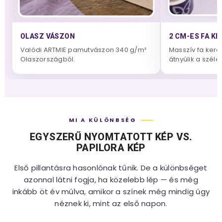
OLASZ VÁSZON
2 CM-ES FA K
Valódi ARTMIE pamutvászon 340 g/m²
Masszív fa keret
Olaszországból.
átnyúlik a széle
MI A KÜLÖNBSÉG
EGYSZERŰ NYOMTATOTT KÉP VS.
PAPILORA KÉP
Első pillantásra hasonlónak tűnik. De a különbséget
azonnal látni fogja, ha közelebb lép — és még
inkább öt év múlva, amikor a színek még mindig úgy
néznek ki, mint az első napon.