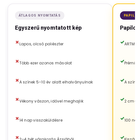
ÁTLAGOS NYOMTATÁS
PAPILO
Egyszerű nyomtatott kép
Papilor
Lapos, olcsó poliészter
ARTMIE 
Több ezer azonos másolat
Prémiu
A színek 5–10 év alatt elhalványulnak
A színe
Vékony vászon, idővel meghajlik
2 cm-es
14 nap visszaküldésre
100 nap
2–4 hét várakozás Ázsiából
Kiszáll