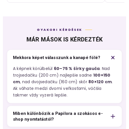
GYAKORI KÉRDÉSEK
MÁR MÁSOK IS KÉRDEZTÉK
Mekkora képet válasszunk a kanapé fölé?
A képnek körülbelül
60–75 % šírky gauča
. Nad
trojsedačku (200 cm) najlepšie sadne
100×150
cm
, nad dvojsedačku (160 cm) skôr
80×120 cm
.
Ak váhate medzi dvomi veľkosťami, väčšia
takmer vždy vyzerá lepšie.
Miben különbözik a Papilora a szokásos e-
shop nyomtatástól?