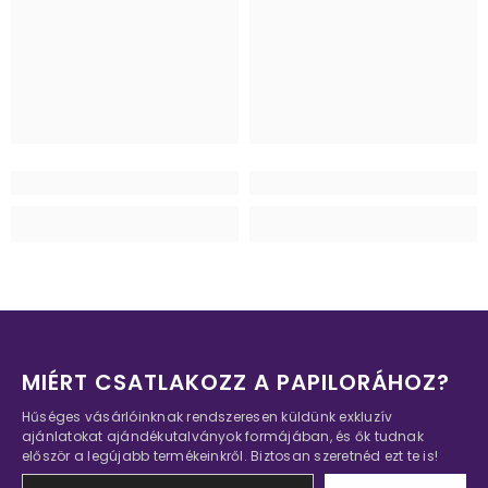
MIÉRT CSATLAKOZZ A PAPILORÁHOZ?
Hűséges vásárlóinknak rendszeresen küldünk exkluzív
ajánlatokat ajándékutalványok formájában, és ők tudnak
először a legújabb termékeinkről. Biztosan szeretnéd ezt te is!