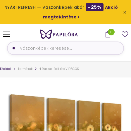
-25%
NYÁRI REFRESH — Vászonképek akár
Akció
×
megtekintése ›
UGRÁS A TARTALOMHOZ
0
0
termék
Főoldal
Termékek
4 Részes Falikép VIRÁGOK