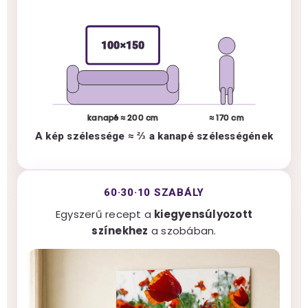
100×150
kanapé ≈ 200 cm
≈ 170 cm
A kép szélessége ≈ ⅔ a kanapé szélességének
60·30·10 SZABÁLY
Egyszerű recept a
kiegyensúlyozott
színekhez
a szobában.