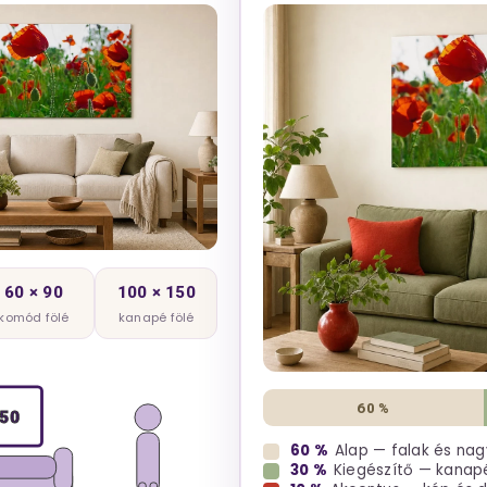
60 × 90
100 × 150
komód fölé
kanapé fölé
60 %
50
60 %
Alap — falak és nag
30 %
Kiegészítő — kanapé