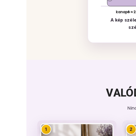
kanapé ≈ 
A kép szél
sz
VALÓ
Nin
1
2