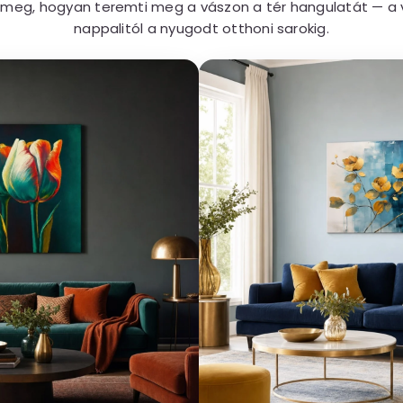
meg, hogyan teremti meg a vászon a tér hangulatát — a 
nappalitól a nyugodt otthoni sarokig.