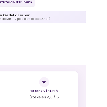
átutalás OTP bank
si készlet az árban
2 csavar — 2 perc alatt felakasztható
★
10 000+ VÁSÁRLÓ
Értékelés 4,6 / 5