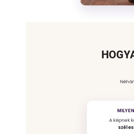
HOGYA
Néhán
MILYE
A képnek k
széle