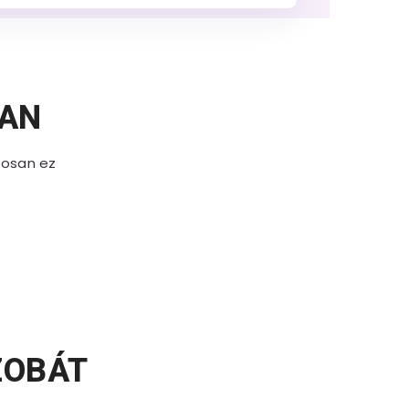
BAN
tosan ez
ZOBÁT