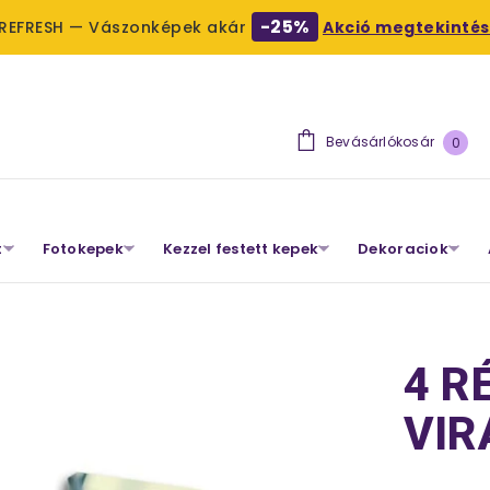
-25%
 REFRESH — Vászonképek akár
Akció megtekintés
0
Bevásárlókosár
0
term
t
Fotokepek
Kezzel festett kepek
Dekoraciok
4 R
VIR