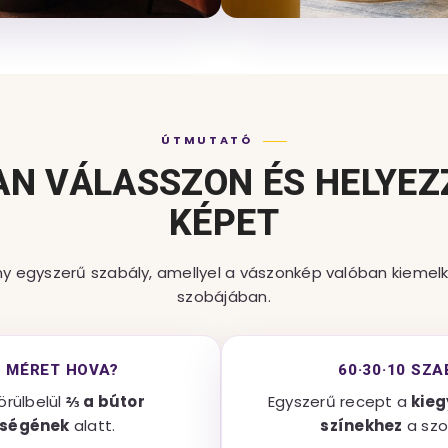
ÚTMUTATÓ
N VÁLASSZON ÉS HELYEZ
KÉPET
y egyszerű szabály, amellyel a vászonkép valóban kiemelk
szobájában.
N MÉRET HOVA?
60·30·10 SZA
örülbelül
⅔ a bútor
Egyszerű recept a
kieg
sségének
alatt.
színekhez
a szo