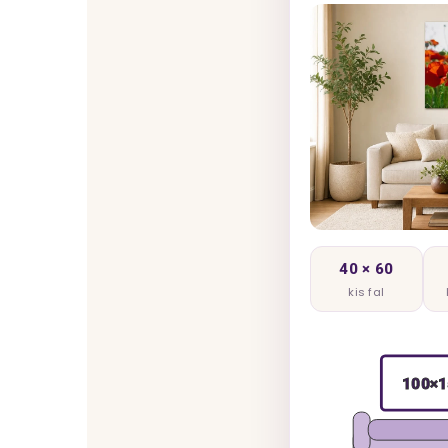
40 × 60
kis fal
100×1