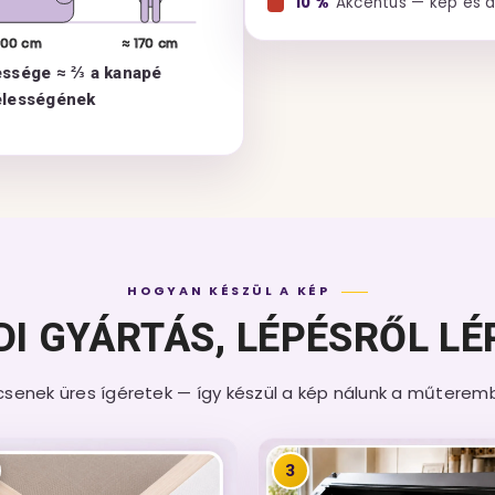
10 %
Akcentus — kép és 
200 cm
≈ 170 cm
essége ≈ ⅔ a kanapé
élességének
HOGYAN KÉSZÜL A KÉP
DI GYÁRTÁS, LÉPÉSRŐL LÉ
csenek üres ígéretek — így készül a kép nálunk a műterem
3