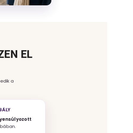
ZEN EL
edik a
BÁLY
yensúlyozott
bában.