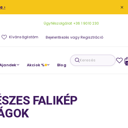
×
e ›
Ügyfélszolgálat
+36 1 9010 230
Kívánságlistám
Bejelentkezés
vagy
Regisztráció
ék
Keresés
Ajandek
Akciok %
Blog
ÉSZES FALIKÉP
ÁGOK