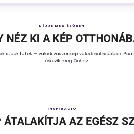
NÉZZE MEG ÉLŐBEN
Y NÉZ KI A KÉP OTTHONÁ
ek stock fotók — valódi vászonkép valódi enteriőrben. Pon
érkezik meg Önhöz.
INSPIRÁCIÓ
P ÁTALAKÍTJA AZ EGÉSZ S