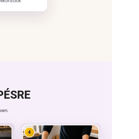
dekorációk
PÉSRE
ben.
4