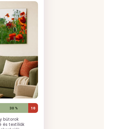
30 %
10
y bútorok
 és textíliák