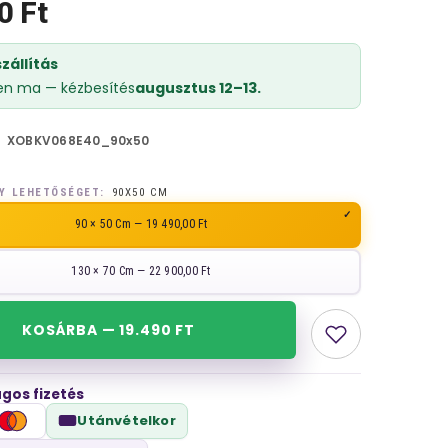
0 Ft
zállítás
en ma — kézbesítés
augusztus 12–13.
XOBKV068E40_90x50
Y LEHETŐSÉGET:
90X50 CM
90 × 50 Cm — 19 490,00 Ft
130 × 70 Cm — 22 900,00 Ft
KOSÁRBA — 19.490 FT
gos fizetés
Utánvételkor