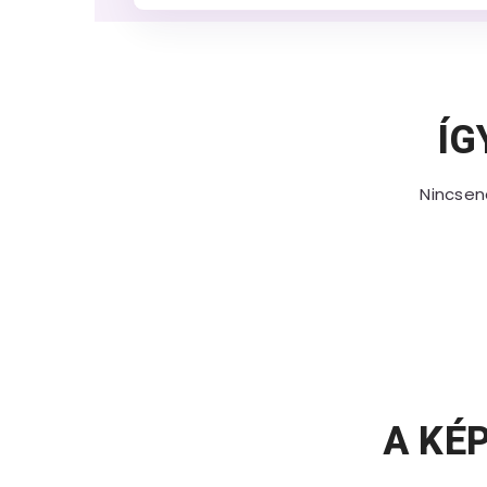
ÍG
Nincsen
A KÉ